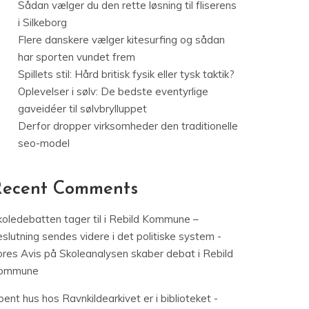
Sådan vælger du den rette løsning til fliserens
i Silkeborg
Flere danskere vælger kitesurfing og sådan
har sporten vundet frem
Spillets stil: Hård britisk fysik eller tysk taktik?
Oplevelser i sølv: De bedste eventyrlige
gaveidéer til sølvbrylluppet
Derfor dropper virksomheder den traditionelle
seo-model
Recent Comments
koledebatten tager til i Rebild Kommune –
slutning sendes videre i det politiske system -
ores Avis
på
Skoleanalysen skaber debat i Rebild
ommune
ent hus hos Ravnkildearkivet er i biblioteket -