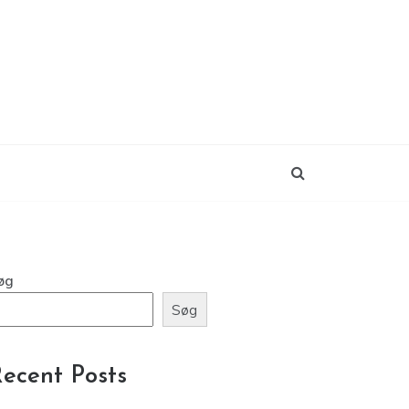
øg
Søg
ecent Posts