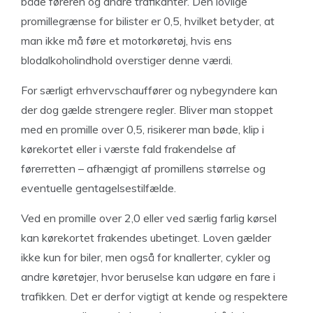
både føreren og andre trafikanter. Den lovlige
promillegrænse for bilister er 0,5, hvilket betyder, at
man ikke må føre et motorkøretøj, hvis ens
blodalkoholindhold overstiger denne værdi.
For særligt erhvervschauffører og nybegyndere kan
der dog gælde strengere regler. Bliver man stoppet
med en promille over 0,5, risikerer man bøde, klip i
kørekortet eller i værste fald frakendelse af
førerretten – afhængigt af promillens størrelse og
eventuelle gentagelsestilfælde.
Ved en promille over 2,0 eller ved særlig farlig kørsel
kan kørekortet frakendes ubetinget. Loven gælder
ikke kun for biler, men også for knallerter, cykler og
andre køretøjer, hvor beruselse kan udgøre en fare i
trafikken. Det er derfor vigtigt at kende og respektere