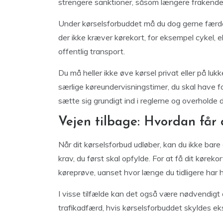
strengere sanktioner, såsom længere frakendel
Under kørselsforbuddet må du dog gerne færdes
der ikke kræver kørekort, for eksempel cykel, e
offentlig transport.
Du må heller ikke øve kørsel privat eller på l
særlige køreundervisningstimer, du skal have fo
sætte sig grundigt ind i reglerne og overholde 
Vejen tilbage: Hvordan får 
Når dit kørselsforbud udløber, kan du ikke bare
krav, du først skal opfylde. For at få dit kørek
køreprøve, uanset hvor længe du tidligere har h
I visse tilfælde kan det også være nødvendigt a
trafikadfærd, hvis kørselsforbuddet skyldes eks