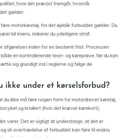
 politiet, hvor det præcist fremgår, hvornår
 det gælder.
føre motorkøretøj, fra det øjeblik forbuddet gælder. Du
kører bil imens, risikerer du yderligere straf.
ver afgørelsen inden for en bestemt frist. Processen
både en kontrollerende teori- og køreprøve, før du kan
 sætte sig grundigt ind i reglerne og følge de
 ikke under et kørselsforbud?
at du ikke må føre nogen form for motordrevet køretøj,
orcykel og knallert (hvis det kræver kørekort).
et varer. Det er vigtigt at understrege, at det er
ur, og at overtrædelse af forbuddet kan føre til endnu