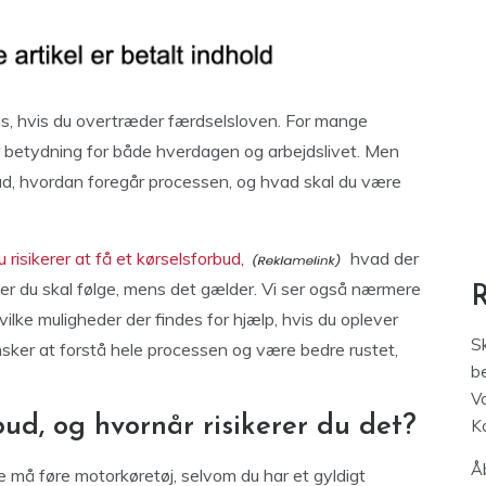
ens, hvis du overtræder færdselsloven. For mange
 betydning for både hverdagen og arbejdslivet. Men
bud, hvordan foregår processen, og hvad skal du være
 risikerer at få et kørselsforbud,
hvad der
egler du skal følge, mens det gælder. Vi ser også nærmere
vilke muligheder der findes for hjælp, hvis du oplever
S
 ønsker at forstå hele processen og være bedre rustet,
be
V
ud, og hvornår risikerer du det?
K
Åb
ke må føre motorkøretøj, selvom du har et gyldigt