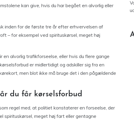
V
mstolene kan give, hvis du har begået en alvorlig eller
u
isk inden for de første tre år efter erhvervelsen af
A
oft – for eksempel ved spirituskørsel, meget høj
r en alvorlig trafikforseelse, eller hvis du flere gange
ørselsforbud er midlertidigt og adskiller sig fra en
t kørekort, men blot ikke må bruge det i den pågældende
år du får kørselsforbud
som regel med, at politiet konstaterer en forseelse, der
el spirituskørsel, meget høj fart eller gentagne