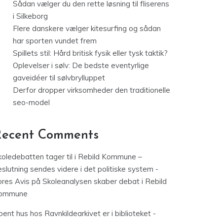
Sådan vælger du den rette løsning til fliserens
i Silkeborg
Flere danskere vælger kitesurfing og sådan
har sporten vundet frem
Spillets stil: Hård britisk fysik eller tysk taktik?
Oplevelser i sølv: De bedste eventyrlige
gaveidéer til sølvbrylluppet
Derfor dropper virksomheder den traditionelle
seo-model
Recent Comments
koledebatten tager til i Rebild Kommune –
slutning sendes videre i det politiske system -
ores Avis
på
Skoleanalysen skaber debat i Rebild
ommune
ent hus hos Ravnkildearkivet er i biblioteket -