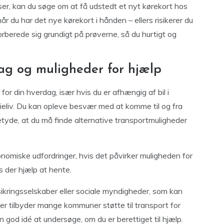
ser, kan du søge om at få udstedt et nyt kørekort hos
år du har det nye kørekort i hånden – ellers risikerer du
forberede sig grundigt på prøverne, så du hurtigt og
ag og muligheder for hjælp
r din hverdag, især hvis du er afhængig af bil i
lieliv. Du kan opleve besvær med at komme til og fra
 betyde, at du må finde alternative transportmuligheder
onomiske udfordringer, hvis det påvirker muligheden for
es der hjælp at hente.
ikringsselskaber eller sociale myndigheder, som kan
er tilbyder mange kommuner støtte til transport for
god idé at undersøge, om du er berettiget til hjælp.