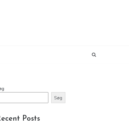
øg
Søg
ecent Posts