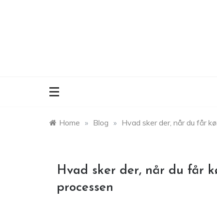
Skip
to
content
Home
»
Blog
»
Hvad sker der, når du får kø
Hvad sker der, når du får k
processen