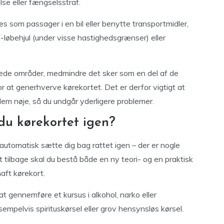
se eller fængselsstraf.
 som passager i en bil eller benytte transportmidler,
l-løbehjul (under visse hastighedsgrænser) eller
ukkede områder, medmindre det sker som en del af de
r at generhverve kørekortet. Det er derfor vigtigt at
dem nøje, så du undgår yderligere problemer.
du kørekortet igen?
 automatisk sætte dig bag rattet igen – der er nogle
ort tilbage skal du bestå både en ny teori- og en praktisk
aft kørekort.
t gennemføre et kursus i alkohol, narko eller
empelvis spirituskørsel eller grov hensynsløs kørsel.