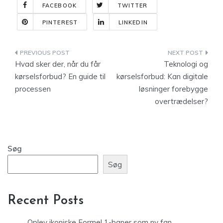
FACEBOOK
TWITTER
PINTEREST
LINKEDIN
Indlægsnavigation
Hvad sker der, når du får
Teknologi og
kørselsforbud? En guide til
kørselsforbud: Kan digitale
processen
løsninger forebygge
overtrædelser?
Søg
Søg
Recent Posts
Oplev ikoniske Formel 1-baner som ny fan