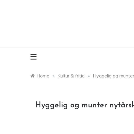
Skip
to
content
Home
»
Kultur & fritid
»
Hyggelig og munter
Hyggelig og munter nytårsk