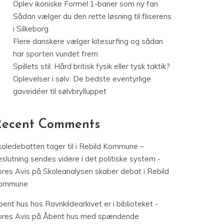
Oplev ikoniske Formel 1-baner som ny fan
Sådan vælger du den rette løsning til fliserens
i Silkeborg
Flere danskere vælger kitesurfing og sådan
har sporten vundet frem
Spillets stil: Hård britisk fysik eller tysk taktik?
Oplevelser i sølv: De bedste eventyrlige
gaveidéer til sølvbrylluppet
Recent Comments
koledebatten tager til i Rebild Kommune –
slutning sendes videre i det politiske system -
ores Avis
på
Skoleanalysen skaber debat i Rebild
ommune
ent hus hos Ravnkildearkivet er i biblioteket -
ores Avis
på
Åbent hus med spændende