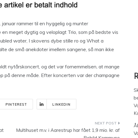
 januar rammer til en hyggelig og munter
 en meget dygtig og veloplagt Trio, som på bedste vis
oubled water, I skovens dybe stille ro og What a
alte de små anekdoter imellem sangene, så man ikke
oldt nytårskoncert, og det var fornemmelsen, at mange
etop på denne måde. Efter koncerten var der champagne
S
be
PINTEREST
LINKEDIN
V
K
Åb
at
Multihuset m.v. i Aarestrup har fået 1,9 mio. kr. af
V
Rebild Kommune