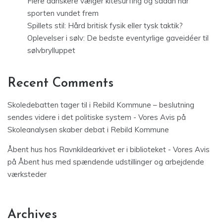
Flere danskere vælger kitesurfing og sådan har
sporten vundet frem
Spillets stil: Hård britisk fysik eller tysk taktik?
Oplevelser i sølv: De bedste eventyrlige gaveidéer til
sølvbrylluppet
Recent Comments
Skoledebatten tager til i Rebild Kommune – beslutning
sendes videre i det politiske system - Vores Avis
på
Skoleanalysen skaber debat i Rebild Kommune
Åbent hus hos Ravnkildearkivet er i biblioteket - Vores Avis
på
Åbent hus med spændende udstillinger og arbejdende
værksteder
Archives