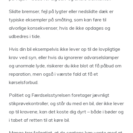
Slidte bremser, fejl på lygter eller nedslidte dæk er
typiske eksempler på småting, som kan føre til
alvorlige konsekvenser, hvis de ikke opdages og
udbedres i tide.
Hvis din bil eksempelvis ikke lever op til de lovpligtige
krav ved syn, eller hvis du ignorerer advarselslamper
og unormale lyde, risikerer du ikke blot at få påbud om
reparation, men også i værste fald at få et
kørselsforbud.
Politiet og Færdselsstyrelsen foretager jævnligt
stikprøvekontroller, og står du med en bil, der ikke lever
op til kravene, kan det koste dig dyrt – både i bøder og
i tabet af retten til at køre bil.
Mange tror fejlagtigt, at de sagtens kan vente med at