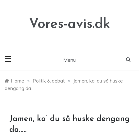
Skip
to
content
Vores-avis.dk
Menu
Home
»
Politik & debat
»
Jamen, ka’ du så huske
dengang da…..
Jamen, ka’ du så huske dengang
da…..