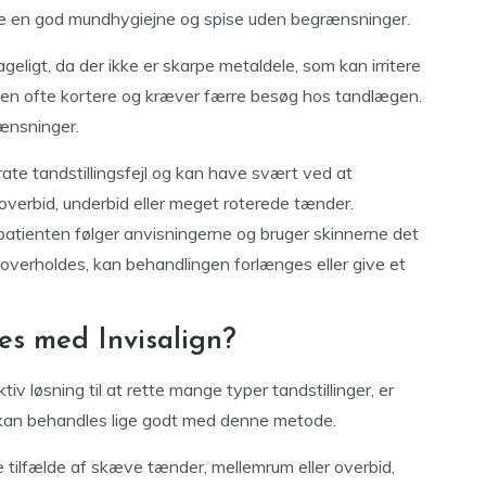
olde en god mundhygiejne og spise uden begrænsninger.
eligt, da der ikke er skarpe metaldele, som kan irritere
en ofte kortere og kræver færre besøg hos tandlægen.
rænsninger.
erate tandstillingsfejl og kan have svært ved at
verbid, underbid eller meget roterede tænder.
patienten følger anvisningerne og bruger skinnerne det
e overholdes, kan behandlingen forlænges eller give et
es med Invisalign?
iv løsning til at rette mange typer tandstillinger, er
der kan behandles lige godt med denne metode.
te tilfælde af skæve tænder, mellemrum eller overbid,