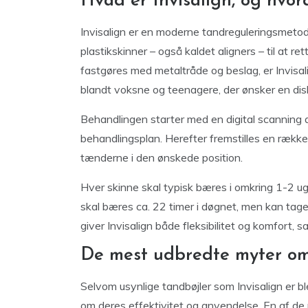
Hvad er Invisalign, og hvor
Invisalign er en moderne tandreguleringsmetod
plastikskinner – også kaldet aligners – til at re
fastgøres med metaltråde og beslag, er Invisal
blandt voksne og teenagere, der ønsker en disk
Behandlingen starter med en digital scanning a
behandlingsplan. Herefter fremstilles en række
tænderne i den ønskede position.
Hver skinne skal typisk bæres i omkring 1-2 ug
skal bæres ca. 22 timer i døgnet, men kan tage
giver Invisalign både fleksibilitet og komfort, 
De mest udbredte myter om
Selvom usynlige tandbøjler som Invisalign er bl
om deres effektivitet og anvendelse. En af de 