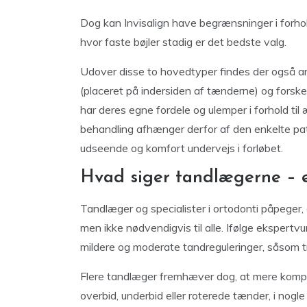
Dog kan Invisalign have begrænsninger i forhold
hvor faste bøjler stadig er det bedste valg.
Udover disse to hovedtyper findes der også and
(placeret på indersiden af tænderne) og forskel
har deres egne fordele og ulemper i forhold til
behandling afhænger derfor af den enkelte pati
udseende og komfort undervejs i forløbet.
Hvad siger tandlægerne – e
Tandlæger og specialister i ortodonti påpeger, a
men ikke nødvendigvis til alle. Ifølge ekspertvu
mildere og moderate tandreguleringer, såsom tr
Flere tandlæger fremhæver dog, at mere komple
overbid, underbid eller roterede tænder, i nogle 