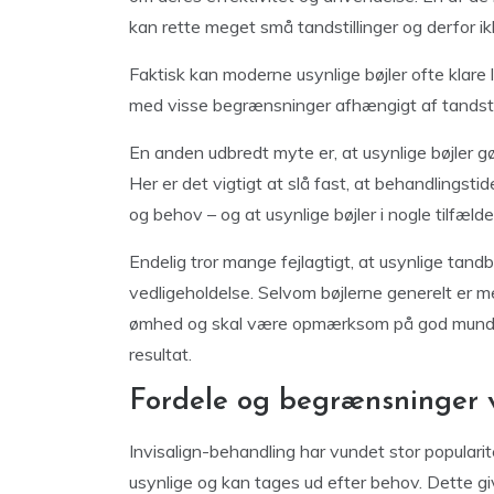
kan rette meget små tandstillinger og derfor i
Faktisk kan moderne usynlige bøjler ofte klare 
med visse begrænsninger afhængigt af tandst
En anden udbredt myte er, at usynlige bøjler gø
Her er det vigtigt at slå fast, at behandlings
og behov – og at usynlige bøjler i nogle tilfælde
Endelig tror mange fejlagtigt, at usynlige tandb
vedligeholdelse. Selvom bøjlerne generelt er 
ømhed og skal være opmærksom på god mundhy
resultat.
Fordele og begrænsninger v
Invisalign-behandling har vundet stor populari
usynlige og kan tages ud efter behov. Dette give