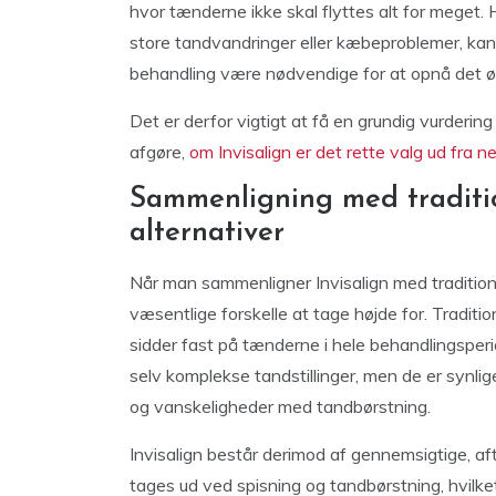
hvor tænderne ikke skal flyttes alt for meget. 
store tandvandringer eller kæbeproblemer, kan t
behandling være nødvendige for at opnå det ø
Det er derfor vigtigt at få en grundig vurderi
afgøre,
om Invisalign er det rette valg ud fra 
Sammenligning med traditio
alternativer
Når man sammenligner Invisalign med traditionell
væsentlige forskelle at tage højde for. Traditi
sidder fast på tænderne i hele behandlingsperi
selv komplekse tandstillinger, men de er synli
og vanskeligheder med tandbørstning.
Invisalign består derimod af gennemsigtige, af
tages ud ved spisning og tandbørstning, hvilke