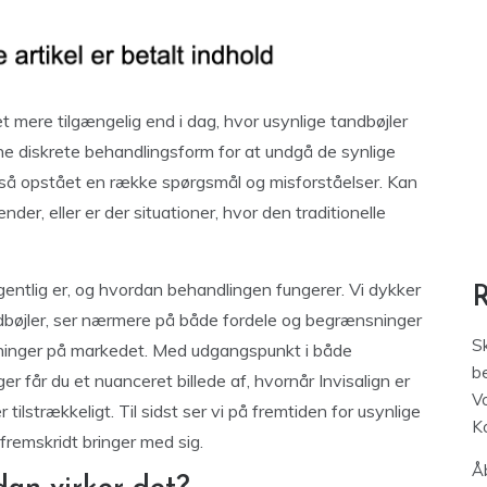
t mere tilgængelig end i dag, hvor usynlige tandbøjler
e diskrete behandlingsform for at undgå de synlige
gså opstået en række spørgsmål og misforståelser. Kan
nder, eller er der situationer, hvor den traditionelle
egentlig er, og hvordan behandlingen fungerer. Vi dykker
dbøjler, ser nærmere på både fordele og begrænsninger
S
sninger på markedet. Med udgangspunkt i både
be
r får du et nuanceret billede af, hvornår Invisalign er
V
tilstrækkeligt. Til sidst ser vi på fremtiden for usynlige
K
fremskridt bringer med sig.
Åb