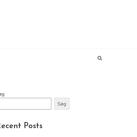
øg
Søg
ecent Posts