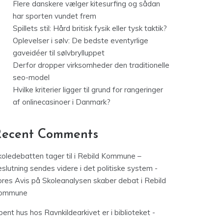
Flere danskere vælger kitesurfing og sådan
har sporten vundet frem
Spillets stil: Hård britisk fysik eller tysk taktik?
Oplevelser i sølv: De bedste eventyrlige
gaveidéer til sølvbrylluppet
Derfor dropper virksomheder den traditionelle
seo-model
Hvilke kriterier ligger til grund for rangeringer
af onlinecasinoer i Danmark?
Recent Comments
koledebatten tager til i Rebild Kommune –
slutning sendes videre i det politiske system -
ores Avis
på
Skoleanalysen skaber debat i Rebild
ommune
ent hus hos Ravnkildearkivet er i biblioteket -