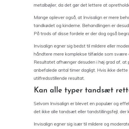
metalbøjler, da det gør det lettere at opreth
Mange oplever også, at Invisalign er mere behag
tandkødet og kinderne. Behandlingen er desud
På trods af disse fordele er der dog også beg
Invisalign egner sig bedst til mildere eller mod
håndtere mere komplekse tilfælde som svære o
Resultatet afhænger desuden i høj grad af, at 
anbefalede antal timer dagligt. Hvis ikke dett
utilfredsstillende resultat.
Kan alle typer tandsæt rett
Selvom Invisalign er blevet en populær og effekt
det ikke alle tandsæt eller tandstillingsfejl, 
Invisalign egner sig især til mildere og modera