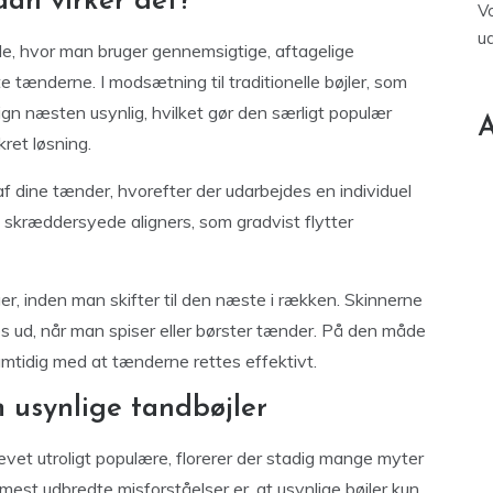
dan virker det?
V
u
e, hvor man bruger gennemsigtige, aftagelige
tte tænderne. I modsætning til traditionelle bøjler, som
ign næsten usynlig, hvilket gør den særligt populær
A
ret løsning.
f dine tænder, hvorefter der udarbejdes en individuel
 skræddersyede aligners, som gradvist flytter
er, inden man skifter til den næste i rækken. Skinnerne
s ud, når man spiser eller børster tænder. På den måde
samtidig med at tænderne rettes effektivt.
 usynlige tandbøjler
evet utroligt populære, florerer der stadig mange myter
mest udbredte misforståelser er, at usynlige bøjler kun