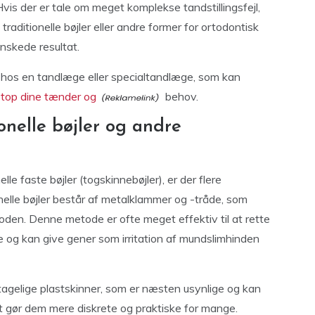
Hvis der er tale om meget komplekse tandstillingsfejl,
raditionelle bøjler eller andre former for ortodontisk
nskede resultat.
ng hos en tandlæge eller specialtandlæge, som kan
netop dine tænder og
behov.
nelle bøjler og andre
e faste bøjler (togskinnebøjler), er der flere
onelle bøjler består af metalklammer og -tråde, som
oden. Denne metode er ofte meget effektiv til at rette
ge og kan give gener som irritation af mundslimhinden
tagelige plastskinner, som er næsten usynlige og kan
t gør dem mere diskrete og praktiske for mange.