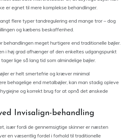
kke er egnet til mere komplekse behandlinger.
langt flere typer tandregulering end mange tror – dog
illingen og kæbens beskaffenhed.
r behandlingen meget hurtigere end traditionelle bøjler.
tiden i høj grad afhænger af den enkeltes udgangspunkt
 tager lige så lang tid som almindelige bøjler.
øjler er helt smertefrie og kræver minimal
mere behagelige end metalbøjler, kan man stadig opleve
giejne og korrekt brug for at opnå det ønskede
ed Invisalign-behandling
tet, især fordi de gennemsigtige skinner er næsten
r en væsentlig fordel i forhold til traditionelle