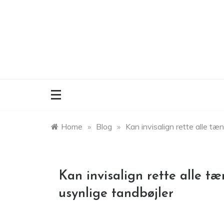
Skip
to
content
Home
»
Blog
»
Kan invisalign rette alle t
Kan invisalign rette alle 
usynlige tandbøjler