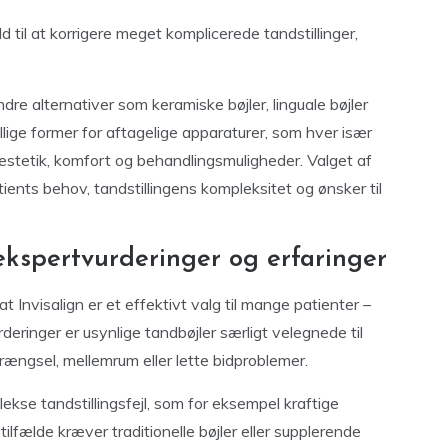
 til at korrigere meget komplicerede tandstillinger,
re alternativer som keramiske bøjler, linguale bøjler
lige former for aftagelige apparaturer, som hver især
 æstetik, komfort og behandlingsmuligheder. Valget af
ents behov, tandstillingens kompleksitet og ønsker til
kspertvurderinger og erfaringer
t Invisalign er et effektivt valg til mange patienter –
rderinger er usynlige tandbøjler særligt velegnede til
ængsel, mellemrum eller lette bidproblemer.
kse tandstillingsfejl, som for eksempel kraftige
tilfælde kræver traditionelle bøjler eller supplerende