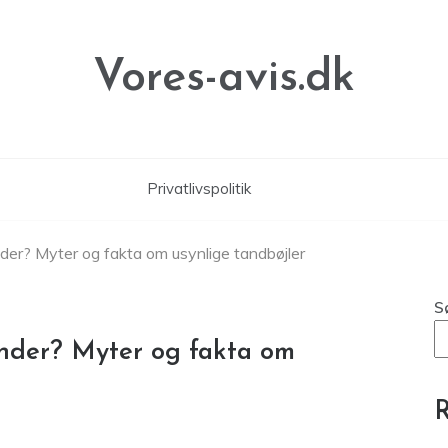
Vores-avis.dk
Privatlivspolitik
ænder? Myter og fakta om usynlige tandbøjler
S
tænder? Myter og fakta om
R