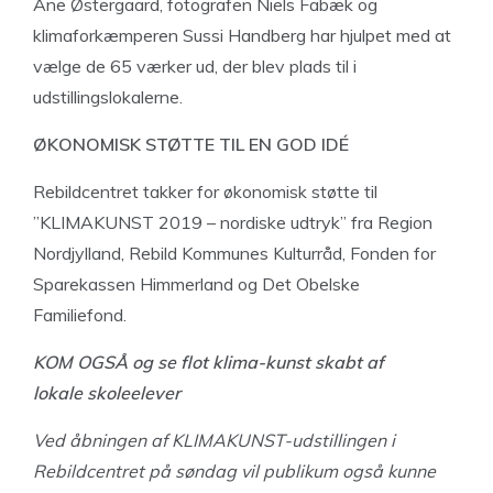
Ane Østergaard, fotografen Niels Fabæk og
klimaforkæmperen Sussi Handberg har hjulpet med at
vælge de 65 værker ud, der blev plads til i
udstillingslokalerne.
ØKONOMISK
STØTTE TIL EN GOD IDÉ
Rebildcentret takker for økonomisk støtte til
”KLIMAKUNST 2019 – nordiske udtryk” fra Region
Nordjylland, Rebild Kommunes Kulturråd, Fonden for
Sparekassen Himmerland og Det Obelske
Familiefond.
KOM OGSÅ
og se flot
klima-kunst
skabt af
lokale
skoleelever
Ved åbningen af KLIMAKUNST-udstillingen i
Rebildcentret på søndag vil publikum også kunne