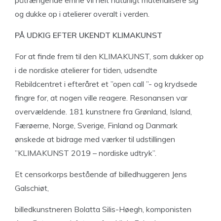
påtrængende emne vil helt naturligt materialisere sig
og dukke op i atelierer overalt i verden.
PÅ UDKIG EFTER
UKENDT KLIMAKUNST
For at finde frem til den KLIMAKUNST, som dukker op
i de nordiske atelierer for tiden, udsendte
Rebildcentret i efteråret et ”open call ”- og krydsede
fingre for, at nogen ville reagere. Resonansen var
overvældende. 181 kunstnere fra Grønland, Island,
Færøerne, Norge, Sverige, Finland og Danmark
ønskede at bidrage med værker til udstillingen
”KLIMAKUNST 2019 – nordiske udtryk”.
Et censorkorps bestående af billedhuggeren Jens
Galschiøt,
billedkunstneren Bolatta Silis-Høegh, komponisten