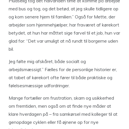
Pludselig tog det halvanden time at komme på arbejde
med bus og tog, og det betød, at jeg skulle tidligere op
og kom senere hjem til familien.” Også for Mette, der
arbejder som hjemmehjælper, har fraværet af kørekort
betydet, at hun har måttet sige farvel til et job, hun var
glad for: “Det var umuligt at nå rundt til borgerne uden
bil.
Jeg følte mig afskåret, både socialt og
arbejdsmæssigt.” Fælles for de personlige historier er,
at tabet af kørekort ofte fører til både praktiske og
følelsesmæssige udfordringer.
Mange fortæller om frustration, skam og usikkerhed
om fremtiden, men også om at finde nye måder at
klare hverdagen på – fra samkørsel med kolleger til at
genopdage cyklen eller få øjnene op for nye