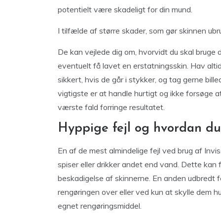
potentielt være skadeligt for din mund.
I tilfælde af større skader, som gør skinnen ubr
De kan vejlede dig om, hvorvidt du skal bruge d
eventuelt få lavet en erstatningsskin. Hav alt
sikkert, hvis de går i stykker, og tag gerne bil
vigtigste er at handle hurtigt og ikke forsøge 
værste fald forringe resultatet.
Hyppige fejl og hvordan d
En af de mest almindelige fejl ved brug af Invi
spiser eller drikker andet end vand. Dette kan fø
beskadigelse af skinnerne. En anden udbredt fej
rengøringen over eller ved kun at skylle dem h
egnet rengøringsmiddel.