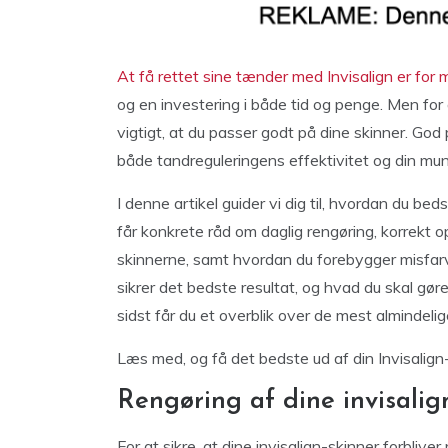
At få rettet sine tænder med Invisalign er for 
og en investering i både tid og penge. Men for
vigtigt, at du passer godt på dine skinner. God 
både tandreguleringens effektivitet og din mu
I denne artikel guider vi dig til, hvordan du be
får konkrete råd om daglig rengøring, korrekt 
skinnerne, samt hvordan du forebygger misfarvni
sikrer det bedste resultat, og hvad du skal gøre,
sidst får du et overblik over de mest almindeli
Læs med, og få det bedste ud af din Invisalign
Rengøring af dine invisalig
For at sikre, at dine invisalign-skinner forblive