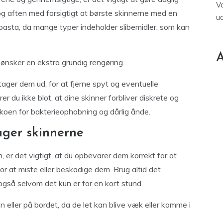
V
 og aften med forsigtigt at børste skinnerne med en
u
asta, da mange typer indeholder slibemidler, som kan
A
ønsker en ekstra grundig rengøring.
tager dem ud, for at fjerne spyt og eventuelle
er du ikke blot, at dine skinner forbliver diskrete og
koen for bakterieophobning og dårlig ånde.
uger skinnerne
, er det vigtigt, at du opbevarer dem korrekt for at
r at miste eller beskadige dem. Brug altid det
også selvom det kun er for en kort stund.
 eller på bordet, da de let kan blive væk eller komme i