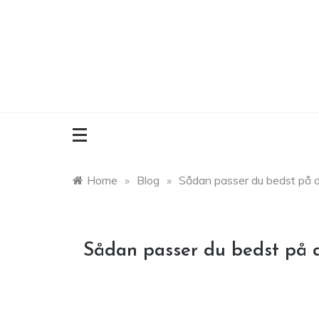
Skip
to
content
Home
»
Blog
»
Sådan passer du bedst på di
Sådan passer du bedst på d