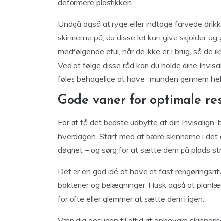
deformere plastikken.
Undgå også at ryge eller indtage farvede drik
skinnerne på, da disse let kan give skjolder og 
medfølgende etui, når de ikke er i brug, så de i
Ved at følge disse råd kan du holde dine Invisa
føles behagelige at have i munden gennem hel
Gode vaner for optimale res
For at få det bedste udbytte af din Invisalign-
hverdagen. Start med at bære skinnerne i det 
døgnet – og sørg for at sætte dem på plads stra
Det er en god idé at have et fast rengøringsri
bakterier og belægninger. Husk også at planlæ
for ofte eller glemmer at sætte dem i igen.
Væn dig desuden til altid at opbevare skinnerne 