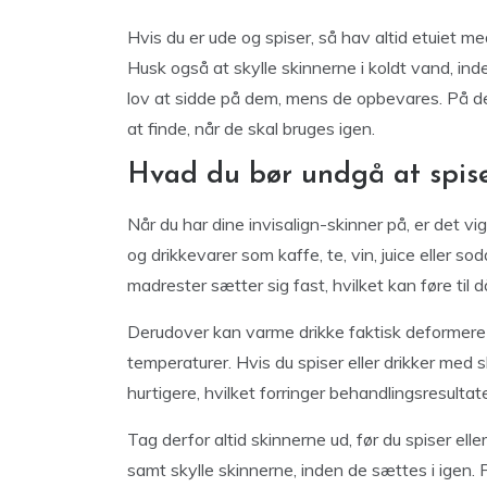
Hvis du er ude og spiser, så hav altid etuiet m
Husk også at skylle skinnerne i koldt vand, ind
lov at sidde på dem, mens de opbevares. På d
at finde, når de skal bruges igen.
Hvad du bør undgå at spis
Når du har dine invisalign-skinner på, er det v
og drikkevarer som kaffe, te, vin, juice eller s
madrester sætter sig fast, hvilket kan føre til 
Derudover kan varme drikke faktisk deformere s
temperaturer. Hvis du spiser eller drikker med s
hurtigere, hvilket forringer behandlingsresultate
Tag derfor altid skinnerne ud, før du spiser ell
samt skylle skinnerne, inden de sættes i igen