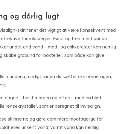
g og dårlig lugt
Invisalign-skinner er det vigtigt at være konsekvent med
 effektive forholdsregler. Først og fremmest bør du
 drikker andet end vand – mad- og drikkerester kan nemlig
og skabe grobund for bakterier, som både kan give
lle munden grundigt, inden du sætter skinnerne i igen,
ne.
om dagen – helst morgen og aften – med en blød
e rensekrystaller, som er beregnet til Invisalign.
idse skinnerne og gøre dem mere modtagelige for
koldt eller lunkent vand; varmt vand kan nemlig