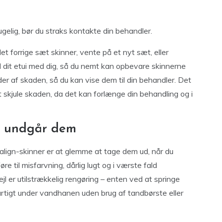
ugelig, bør du straks kontakte din behandler.
et forrige sæt skinner, vente på et nyt sæt, eller
id dit etui med dig, så du nemt kan opbevare skinnerne
leder af skaden, så du kan vise dem til din behandler. Det
at skjule skaden, da det kan forlænge din behandling og i
u undgår dem
salign-skinner er at glemme at tage dem ud, når du
re til misfarvning, dårlig lugt og i værste fald
l er utilstrækkelig rengøring – enten ved at springe
urtigt under vandhanen uden brug af tandbørste eller