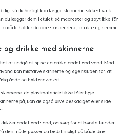
ed dig, så du hurtigt kan lægge skinnerne sikkert væk.
en du lægger dem i etuiet, så madrester og spyt ikke får
en måde holder du dine skinner rene, intakte og nemme
e og drikke med skinnerne
igtigt at undgå at spise og drikke andet end vand. Mad
odavand kan misfarve skinnerne og øge risikoen for, at
dårlig ånde og bakterievækst.
kinnerne, da plastmaterialet ikke tåler høje
kinnerne på, kan de også blive beskadiget eller slide
t.
er drikker andet end vand, og sørg for at børste tænder
. På den måde passer du bedst muligt på både dine