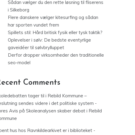
Sådan vælger du den rette løsning til fliserens
i Silkeborg
Flere danskere vælger kitesurfing og sådan
har sporten vundet frem
Spillets stil: Hård britisk fysik eller tysk taktik?
Oplevelser i sølv: De bedste eventyrlige
gaveidéer til sølvbrylluppet
Derfor dropper virksomheder den traditionelle
seo-model
Recent Comments
koledebatten tager til i Rebild Kommune –
slutning sendes videre i det politiske system -
ores Avis
på
Skoleanalysen skaber debat i Rebild
ommune
ent hus hos Ravnkildearkivet er i biblioteket -