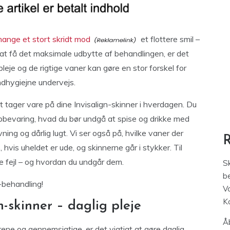
mange et stort skridt mod
et flottere smil –
 at få det maksimale udbytte af behandlingen, er det
pleje og de rigtige vaner kan gøre en stor forskel for
ndhygiejne undervejs.
dst tager vare på dine Invisalign-skinner i hverdagen. Du
opbevaring, hvad du bør undgå at spise og drikke med
ng og dårlig lugt. Vi ser også på, hvilke vaner der
 hvis uheldet er ude, og skinnerne går i stykker. Til
ge fejl – og hvordan du undgår dem.
S
be
-behandling!
V
K
n-skinner – daglig pleje
Åb
r rene og gennemsigtige, er det vigtigt at gøre daglig