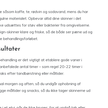
ke såsom kaffe, te, rødvin og sodavand, mens du har
gulne materialet. Opbevar altid dine skinner i det
kke udsættes for støv eller bakterier fra omgivelserne.
lign-skinner klare og friske, så de både ser pæne ud og
e behandlingsforløbet.
ultater
behandling er det vigtigt at etablere gode vaner i
anbefalede antal timer – som regel 20-22 timer i
ks efter tandbørstning eller måltider.
tual morgen og aften, så du undgår ophobning af
gge måltider og snacks, så du ikke tager skinnerne ud
i et etui, når de ikke bruges, for at undgå tab eller