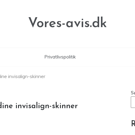
Vores-avis.dk
Privatlivspolitik
ne invisalign-skinner
S
ine invisalign-skinner
R