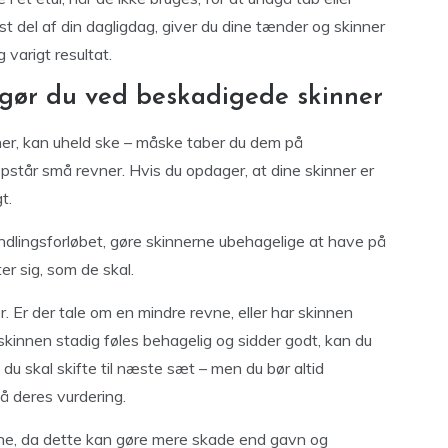
ast del af din dagligdag, giver du dine tænder og skinner
 varigt resultat.
 gør du ved beskadigede skinner
ner, kan uheld ske – måske taber du dem på
opstår små revner. Hvis du opdager, at dine skinner er
t.
dlingsforløbet, gøre skinnerne ubehagelige at have på
ter sig, som de skal.
. Er der tale om en mindre revne, eller har skinnen
 skinnen stadig føles behagelig og sidder godt, kan du
du skal skifte til næste sæt – men du bør altid
få deres vurdering.
nerne, da dette kan gøre mere skade end gavn og