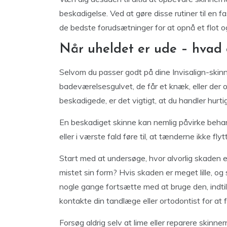
beskadigelse. Ved at gøre disse rutiner til en f
de bedste forudsætninger for at opnå et flot og
Når uheldet er ude – hvad
Selvom du passer godt på dine Invisalign-skin
badeværelsesgulvet, de får et knæk, eller der 
beskadigede, er det vigtigt, at du handler hurtig
En beskadiget skinne kan nemlig påvirke behan
eller i værste fald føre til, at tænderne ikke flyt
Start med at undersøge, hvor alvorlig skaden er
mistet sin form? Hvis skaden er meget lille, og
nogle gange fortsætte med at bruge den, indtil 
kontakte din tandlæge eller ortodontist for at 
Forsøg aldrig selv at lime eller reparere skin