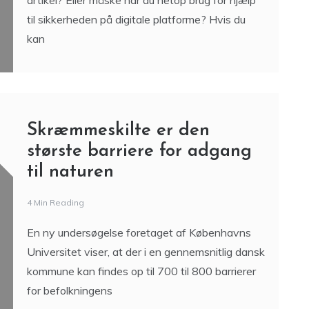
artikel? Eller måske har du netop brug for hjælp
til sikkerheden på digitale platforme? Hvis du
kan
Skræmmeskilte er den
største barriere for adgang
til naturen
4 Min Reading
En ny undersøgelse foretaget af Københavns
Universitet viser, at der i en gennemsnitlig dansk
kommune kan findes op til 700 til 800 barrierer
for befolkningens