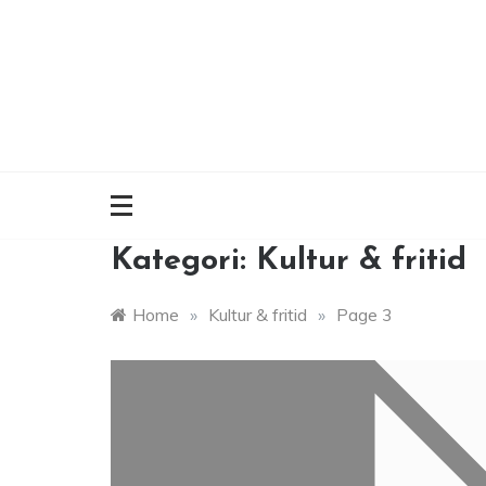
Skip
to
content
Kategori:
Kultur & fritid
Home
»
Kultur & fritid
»
Page 3