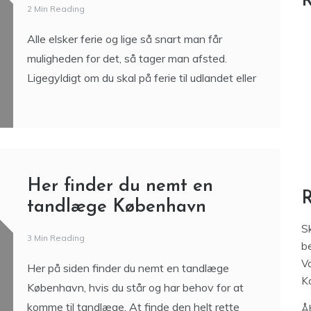
R
2 Min Reading
Alle elsker ferie og lige så snart man får
muligheden for det, så tager man afsted.
Ligegyldigt om du skal på ferie til udlandet eller
Her finder du nemt en
tandlæge København
S
3 Min Reading
be
V
Her på siden finder du nemt en tandlæge
K
København, hvis du står og har behov for at
komme til tandlæge. At finde den helt rette
Åb