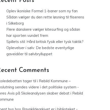
ecent Posts
Oplev ikoniske Formel 1-baner som ny fan
Sådan vælger du den rette løsning til fliserens
i Silkeborg
Flere danskere vælger kitesurfing og sådan
har sporten vundet frem
Spillets stil: Hård britisk fysik eller tysk taktik?
Oplevelser i sølv: De bedste eventyrlige
gaveidéer til sølvbrylluppet
Recent Comments
koledebatten tager til i Rebild Kommune –
slutning sendes videre i det politiske system -
ores Avis
på
Skoleanalysen skaber debat i Rebild
ommune
ent hus hos Ravnkildearkivet er i biblioteket -