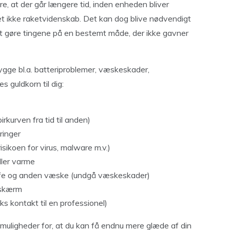
e, at der går længere tid, inden enheden bliver
det ikke raketvidenskab. Det kan dog blive nødvendigt
 at gøre tingene på en bestemt måde, der ikke gavner
bygge bl.a. batteriproblemer, væskeskader,
 guldkorn til dig:
irkurven fra tid til anden)
ringer
isikoen for virus, malware m.v.)
ller varme
kaffe og anden væske (undgå væskeskader)
g skærm
ks kontakt til en professionel)
uligheder for, at du kan få endnu mere glæde af din