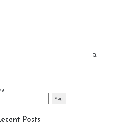
øg
Søg
ecent Posts