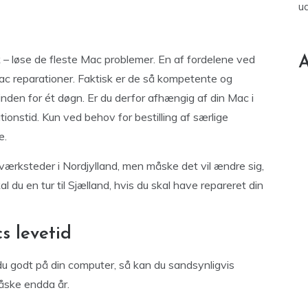
u
– løse de fleste Mac problemer. En af fordelene ved
A
Mac reparationer. Faktisk er de så kompetente og
inden for ét døgn. Er du derfor afhængig af din Mac i
ionstid. Kun ved behov for bestilling af særlige
e.
ærksteder i Nordjylland, men måske det vil ændre sig,
l du en tur til Sjælland, hvis du skal have repareret din
s levetid
u godt på din computer, så kan du sandsynligvis
ske endda år.