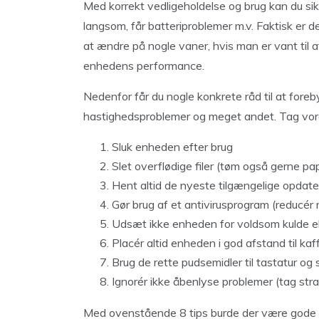
Med korrekt vedligeholdelse og brug kan du sikr
langsom, får batteriproblemer m.v. Faktisk er 
at ændre på nogle vaner, hvis man er vant til
enhedens performance.
Nedenfor får du nogle konkrete råd til at fore
hastighedsproblemer og meget andet. Tag vores
Sluk enheden efter brug
Slet overflødige filer (tøm også gerne pap
Hent altid de nyeste tilgængelige opdate
Gør brug af et antivirusprogram (reducér r
Udsæt ikke enheden for voldsom kulde e
Placér altid enheden i god afstand til 
Brug de rette pudsemidler til tastatur o
Ignorér ikke åbenlyse problemer (tag stra
Med ovenstående 8 tips burde der være gode m