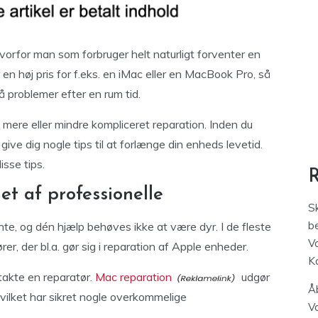
hvorfor man som forbruger helt naturligt forventer en
 en høj pris for f.eks. en iMac eller en MacBook Pro, så
tå problemer efter en rum tid.
ere eller mindre kompliceret reparation. Inden du
give dig nogle tips til at forlænge din enheds levetid.
sse tips.
t af professionelle
S
be
ente, og dén hjælp behøves ikke at være dyr. I de fleste
V
r, der bl.a. gør sig i reparation af Apple enheder.
K
takte en reparatør.
Mac reparation
udgør
Åb
vilket har sikret nogle overkommelige
V