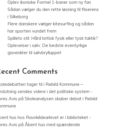
Oplev ikoniske Formel 1-baner som ny fan
Sådan vælger du den rette løsning til fliserens
i Silkeborg
Flere danskere vælger kitesurfing og sådan
har sporten vundet frem
Spillets stil: Hård britisk fysik eller tysk taktik?
Oplevelser i sølv: De bedste eventyrlige
gaveidéer til sølvbrylluppet
Recent Comments
koledebatten tager til i Rebild Kommune –
slutning sendes videre i det politiske system -
ores Avis
på
Skoleanalysen skaber debat i Rebild
ommune
ent hus hos Ravnkildearkivet er i biblioteket -
ores Avis
på
Åbent hus med spændende