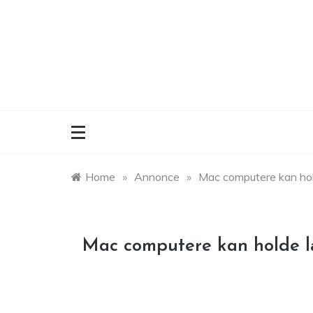
Skip
to
content
Home
»
Annonce
»
Mac computere kan hol
Mac computere kan holde l