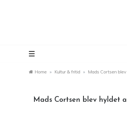
Skip
to
content
Home
»
Kultur & fritid
»
Mads Cortsen blev 
Mads Cortsen blev hyldet a