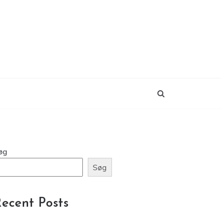
øg
Søg
ecent Posts