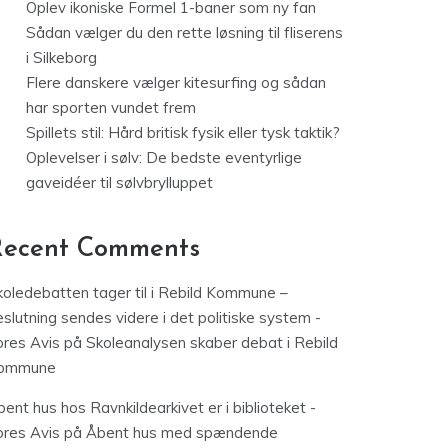
Oplev ikoniske Formel 1-baner som ny fan
Sådan vælger du den rette løsning til fliserens
i Silkeborg
Flere danskere vælger kitesurfing og sådan
har sporten vundet frem
Spillets stil: Hård britisk fysik eller tysk taktik?
Oplevelser i sølv: De bedste eventyrlige
gaveidéer til sølvbrylluppet
Recent Comments
koledebatten tager til i Rebild Kommune –
slutning sendes videre i det politiske system -
ores Avis
på
Skoleanalysen skaber debat i Rebild
ommune
ent hus hos Ravnkildearkivet er i biblioteket -
ores Avis
på
Åbent hus med spændende