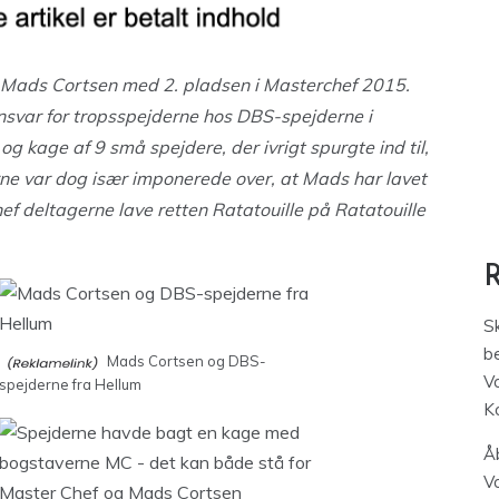
 Mads Cortsen med 2. pladsen i Masterchef 2015.
svar for tropsspejderne hos DBS-spejderne i
g kage af 9 små spejdere, der ivrigt spurgte ind til,
rne var dog især imponerede over, at Mads har lavet
ef deltagerne lave retten Ratatouille på Ratatouille
S
be
Mads Cortsen og DBS-
V
spejderne fra Hellum
K
Åb
V