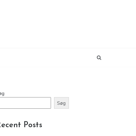
øg
Søg
ecent Posts