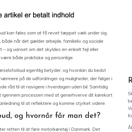
rbud kan føles som at få revet tæppet væk under sig.
 både når det gælder arbejde, familieliv og sociale
lt – og uanset om det skyldes en enkelt fejl eller
være både praktiske og personlige.
 kørselsforbud egentlig betyder, og hvordan du bedst
r nærmere på de udfordringer og muligheder, der følger i
ode råd til at navigere i hverdagen uden bil. Samtidig
S
igt igennem processen med at generhverve dit kørekort
be
ledning til at reflektere og komme styrket videre.
V
bud, og hvornår får man det?
K
Åb
ter retten til at føre motorkøretøj i Danmark. Det