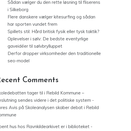
Sådan vælger du den rette løsning til fliserens
i Silkeborg
Flere danskere vælger kitesurfing og sådan
har sporten vundet frem
Spillets stil: Hård britisk fysik eller tysk taktik?
Oplevelser i sølv: De bedste eventyrlige
gaveidéer til sølvbrylluppet
Derfor dropper virksomheder den traditionelle
seo-model
Recent Comments
koledebatten tager til i Rebild Kommune –
slutning sendes videre i det politiske system -
ores Avis
på
Skoleanalysen skaber debat i Rebild
ommune
ent hus hos Ravnkildearkivet er i biblioteket -