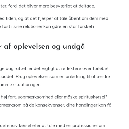
eter, fordi det bliver mere besværligt at deltage.
 med tiden, og at det hjælper at tale åbent om dem med
 fast i sine relationer kan gøre en stor forskel i
ær af oplevelsen og undgå
 bag rattet, er det vigtigt at reflektere over forløbet
orbuddet. Brug oplevelsen som en anledning til at ændre
samme situation igen.
r høj fart, uopmærksomhed eller måske spirituskørsel?
 opmærksom på de konsekvenser, dine handlinger kan få
defensiv kørsel eller at tale med en professionel om