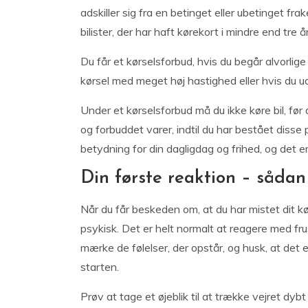
adskiller sig fra en betinget eller ubetinget fr
bilister, der har haft kørekort i mindre end tre år
Du får et kørselsforbud, hvis du begår alvorlig
kørsel med meget høj hastighed eller hvis du uds
Under et kørselsforbud må du ikke køre bil, før
og forbuddet varer, indtil du har bestået disse p
betydning for din dagligdag og frihed, og det er
Din første reaktion – sådan
Når du får beskeden om, at du har mistet dit k
psykisk. Det er helt normalt at reagere med frust
mærke de følelser, der opstår, og husk, at det
starten.
Prøv at tage et øjeblik til at trække vejret dy