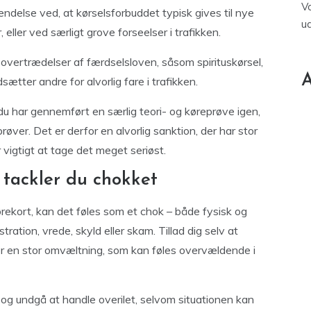
V
akendelse ved, at kørselsforbuddet typisk gives til nye
u
, eller ved særligt grove forseelser i trafikken.
e overtrædelser af færdselsloven, såsom spirituskørsel,
A
ætter andre for alvorlig fare i trafikken.
 du har gennemført en særlig teori- og køreprøve igen,
røver. Det er derfor en alvorlig sanktion, der har stor
 vigtigt at tage det meget seriøst.
 tackler du chokket
ørekort, kan det føles som et chok – både fysisk og
ration, vrede, skyld eller skam. Tillad dig selv at
 er en stor omvæltning, som kan føles overvældende i
bt og undgå at handle overilet, selvom situationen kan