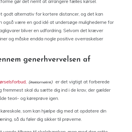
latforme gør det nemt at arrangere fælles kørsel.
t godt alternativ for kortere distancer, og det kan
an også være en god idé at undersøge mulighederne for
 dagligvarer bliver en udfordring. Selvom det kræver
utiner og måske endda nogle positive overraskelser
ennem generhvervelsen af
kørselsforbud,
er det vigtigt at forberede
g fremmest skal du sætte dig ind i de krav, der gælder
både teori- og køreprøve igen.
n køreskole, som kan hjælpe dig med at opdatere din
ning, så du føler dig sikker til prøverne.
t vende tilbage til skolebænken, men med den rette