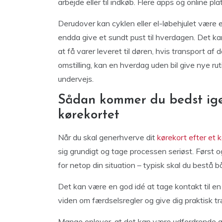
arbejde eller til indkøb. Flere apps og online p
Derudover kan cyklen eller el-løbehjulet være e
endda give et sundt pust til hverdagen. Det k
at få varer leveret til døren, hvis transport af
omstilling, kan en hverdag uden bil give nye r
undervejs.
Sådan kommer du bedst ig
kørekortet
Når du skal generhverve dit
kørekort efter et 
sig grundigt og tage processen seriøst. Først o
for netop din situation – typisk skal du bestå 
Det kan være en god idé at tage kontakt til e
viden om færdselsregler og give dig praktisk træ
Mange oplever, at det kan være udfordrende a