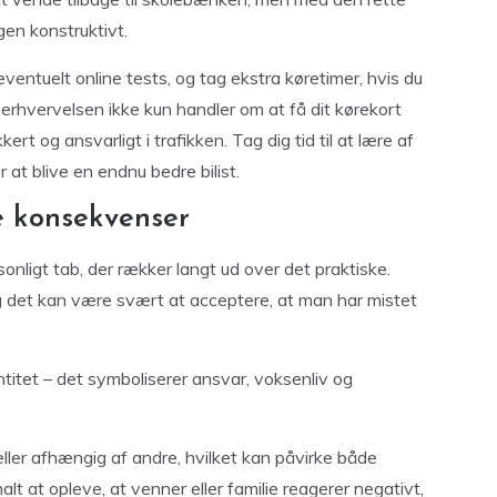
gen konstruktivt.
eventuelt online tests, og tag ekstra køretimer, hvis du
nerhvervelsen ikke kun handler om at få dit kørekort
ert og ansvarligt i trafikken. Tag dig tid til at lære af
 at blive en endnu bedre bilist.
le konsekvenser
onligt tab, der rækker langt ud over det praktiske.
og det kan være svært at acceptere, at man har mistet
titet – det symboliserer ansvar, voksenliv og
ller afhængig af andre, hvilket kan påvirke både
malt at opleve, at venner eller familie reagerer negativt,