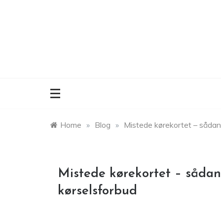
Skip
to
content
Home
»
Blog
»
Mistede kørekortet – sådan
Mistede kørekortet – sådan
kørselsforbud