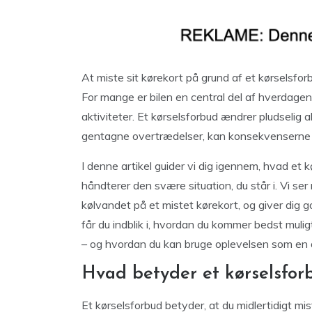
At miste sit kørekort på grund af et kørselsfo
For mange er bilen en central del af hverdagen,
aktiviteter. Et kørselsforbud ændrer pludselig a
gentagne overtrædelser, kan konsekvenserne 
I denne artikel guider vi dig igennem, hvad et
håndterer den svære situation, du står i. Vi se
kølvandet på et mistet kørekort, og giver dig g
får du indblik i, hvordan du kommer bedst mul
– og hvordan du kan bruge oplevelsen som en an
Hvad betyder et kørselsfor
Et kørselsforbud betyder, at du midlertidigt mis