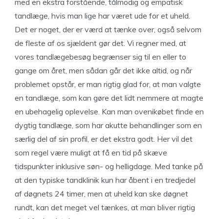
med en ekstra forstående, tålmodig og empatisk
tandlæge, hvis man lige har været ude for et uheld.
Det er noget, der er værd at tænke over, også selvom
de fleste af os sjældent gør det. Vi regner med, at
vores tandlægebesøg begrænser sig til en eller to
gange om året, men sådan går det ikke altid, og når
problemet opstår, er man rigtig glad for, at man valgte
en tandlæge, som kan gøre det lidt nemmere at magte
en ubehagelig oplevelse. Kan man ovenikøbet finde en
dygtig tandlæge, som har akutte behandlinger som en
særlig del af sin profil, er det ekstra godt. Her vil det
som regel være muligt at få en tid på skæve
tidspunkter inklusive søn- og helligdage. Med tanke på
at den typiske tandklinik kun har åbent i en tredjedel
af døgnets 24 timer, men at uheld kan ske døgnet
rundt, kan det meget vel tænkes, at man bliver rigtig