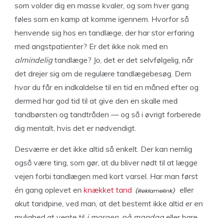
som volder dig en masse kvaler, og som hver gang
føles som en kamp at komme igennem. Hvorfor så
henvende sig hos en tandlæge, der har stor erfaring
med angstpatienter? Er det ikke nok med en
almindelig
tandlæge? Jo, det er det selvfølgelig, når
det drejer sig om de regulære tandlægebesøg. Dem
hvor du får en indkaldelse til en tid en måned efter og
dermed har god tid til at give den en skalle med
tandbørsten og tandtråden — og så i øvrigt forberede
dig mentalt, hvis det er nødvendigt.
Desværre er det ikke altid så enkelt. Der kan nemlig
også være ting, som gør, at du bliver nødt til at lægge
vejen forbi tandlægen med kort varsel. Har man først
én gang oplevet en
knækket tand
eller
akut tandpine, ved man, at det bestemt ikke altid er en
mulighed at vente til
i morgen
,
på mandag
eller bare