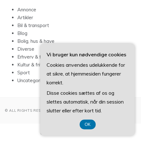
Annonce
Artikler
Bil & transport
Blog
Bolig, hus & have
Diverse
Vi bruger kun nødvendige cookies
Erhverv & forbrug
Cookies anvendes udelukkende for
Kultur & fritid
Sport
at sikre, at hjemmesiden fungerer
Uncategorized
korrekt.
Disse cookies sættes af os og
slettes automatisk, når din session
slutter eller efter kort tid.
© ALL RIGHTS RESERVED 2022
OK
CVR-Nummer 374 077 39