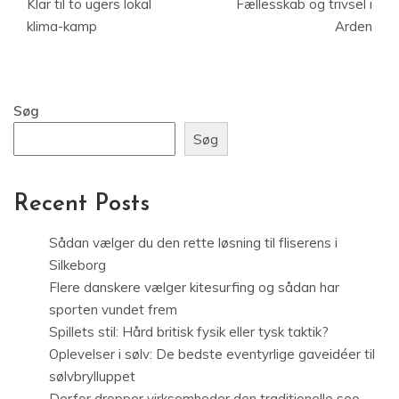
Klar til to ugers lokal
Fællesskab og trivsel i
klima-kamp
Arden
Søg
Søg
Recent Posts
Sådan vælger du den rette løsning til fliserens i
Silkeborg
Flere danskere vælger kitesurfing og sådan har
sporten vundet frem
Spillets stil: Hård britisk fysik eller tysk taktik?
Oplevelser i sølv: De bedste eventyrlige gaveidéer til
sølvbrylluppet
Derfor dropper virksomheder den traditionelle seo-