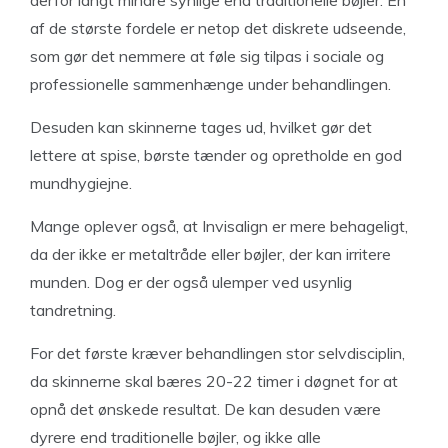
derfor langt mindre synlige end traditionelle bøjler. En
af de største fordele er netop det diskrete udseende,
som gør det nemmere at føle sig tilpas i sociale og
professionelle sammenhænge under behandlingen.
Desuden kan skinnerne tages ud, hvilket gør det
lettere at spise, børste tænder og opretholde en god
mundhygiejne.
Mange oplever også, at Invisalign er mere behageligt,
da der ikke er metaltråde eller bøjler, der kan irritere
munden. Dog er der også ulemper ved usynlig
tandretning.
For det første kræver behandlingen stor selvdisciplin,
da skinnerne skal bæres 20-22 timer i døgnet for at
opnå det ønskede resultat. De kan desuden være
dyrere end traditionelle bøjler, og ikke alle