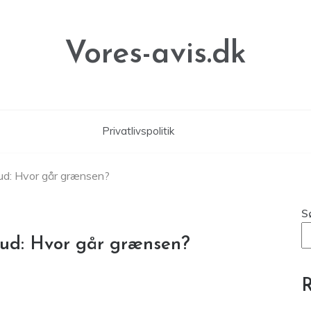
Vores-avis.dk
Privatlivspolitik
bud: Hvor går grænsen?
S
rbud: Hvor går grænsen?
R