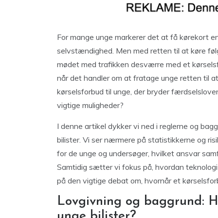
For mange unge markerer det at få kørekort en
selvstændighed. Men med retten til at køre føl
mødet med trafikken desværre med et kørselsf
når det handler om at fratage unge retten til at
kørselsforbud til unge, der bryder færdselsloven,
vigtige muligheder?
I denne artikel dykker vi ned i reglerne og ba
bilister. Vi ser nærmere på statistikkerne og r
for de unge og undersøger, hvilket ansvar sam
Samtidig sætter vi fokus på, hvordan teknologi k
på den vigtige debat om, hvornår et kørselsfor
Lovgivning og baggrund: Hvo
unge bilister?