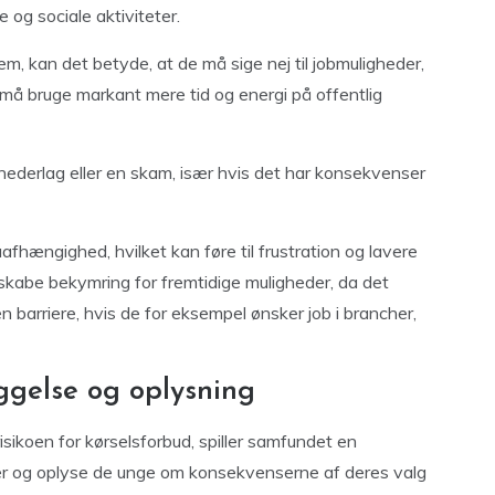
 og sociale aktiviteter.
 dem, kan det betyde, at de må sige nej til jobmuligheder,
 må bruge markant mere tid og energi på offentlig
nederlag eller en skam, især hvis det har konsekvenser
fhængighed, hvilket kan føre til frustration og lavere
d skabe bekymring for fremtidige muligheder, da det
arriere, hvis de for eksempel ønsker job i brancher,
ggelse og oplysning
isikoen for kørselsforbud, spiller samfundet en
oner og oplyse de unge om konsekvenserne af deres valg