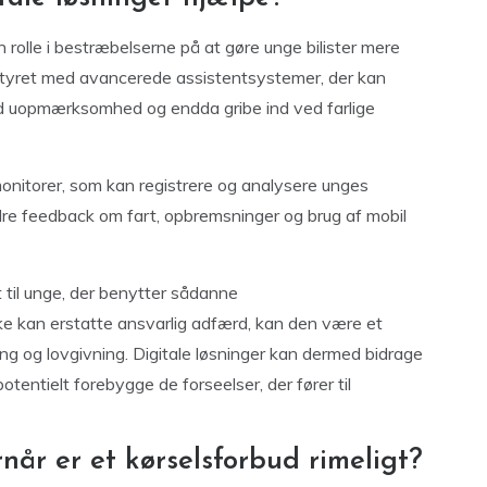
n rolle i bestræbelserne på at gøre unge bilister mere
 udstyret med avancerede assistentsystemer, der kan
d uopmærksomhed og endda gribe ind ved farlige
monitorer, som kan registrere og analysere unges
re feedback om fart, opbremsninger og brug af mobil
 til unge, der benytter sådanne
e kan erstatte ansvarlig adfærd, kan den være et
ning og lovgivning. Digitale løsninger kan dermed bidrage
otentielt forebygge de forseelser, der fører til
år er et kørselsforbud rimeligt?