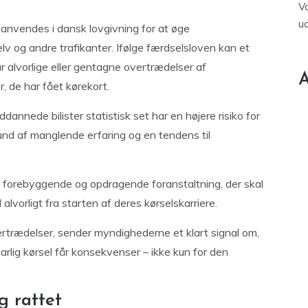
V
u
er anvendes i dansk lovgivning for at øge
v og andre trafikanter. Ifølge færdselsloven kan et
går alvorlige eller gentagne overtrædelser af
A
r, de har fået kørekort.
annede bilister statistisk set har en højere risiko for
grund af manglende erfaring og en tendens til
 forebyggende og opdragende foranstaltning, der skal
 alvorligt fra starten af deres kørselskarriere.
vertrædelser, sender myndighederne et klart signal om,
arlig kørsel får konsekvenser – ikke kun for den
g rattet