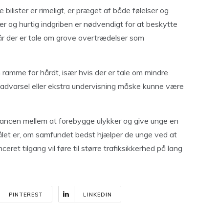
bilister er rimeligt, er præget af både følelser og
er og hurtig indgriben er nødvendigt for at beskytte
år der er tale om grove overtrædelser som
ramme for hårdt, især hvis der er tale om mindre
n advarsel eller ekstra undervisning måske kunne være
alancen mellem at forebygge ulykker og give unge en
smålet er, om samfundet bedst hjælper de unge ved at
eret tilgang vil føre til større trafik­sikkerhed på lang
PINTEREST
LINKEDIN