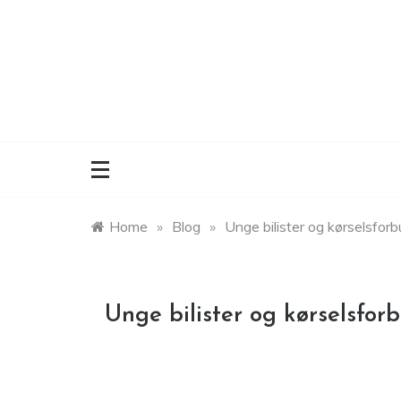
Skip
to
content
Home
»
Blog
»
Unge bilister og kørselsfor
Unge bilister og kørselsfo