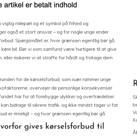
 vigtig milepæl og et symbol på frihed og
ger også et stort ansvar – og for nogle unge ender
orbud. Spørgsmålet er, hvor grænsen egentlig bør gå,
 køre bil. Bør vi som samfund være hurtigere til at give
 eller risikerer vi at straffe for hårdt og fratage dem
ggrunden for de kørselsforbud, som især rammer unge
isikofaktorerne, overvejer de personlige konsekvenser
fundet har for at forebygge ulykker og overtrædelser.
S
an bidrage til sikrere trafik, og ikke mindst tager vi fat
be
V
bud er rimeligt – og hvor grænsen egentlig bør gå.
K
rfor gives kørselsforbud til
Åb