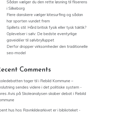
Sådan vælger du den rette løsning til fliserens
i Silkeborg
Flere danskere vælger kitesurfing og sådan
har sporten vundet frem
Spillets stil: Hård britisk fysik eller tysk taktik?
Oplevelser i sølv: De bedste eventyrlige
gaveidéer til sølvbrylluppet
Derfor dropper virksomheder den traditionelle
seo-model
Recent Comments
koledebatten tager til i Rebild Kommune –
slutning sendes videre i det politiske system -
ores Avis
på
Skoleanalysen skaber debat i Rebild
ommune
ent hus hos Ravnkildearkivet er i biblioteket -