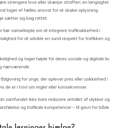
ndføre strengere love eller skærpe straffen; en langsigtet
d tager et fælles ansvar for at skabe oplysning,
e sætter sig bag rattet.
r bør samarbejde om at integrere trafiksikkerhed i
mulighed for at udvikle en sund respekt for trafikken og
elighed og tager højde for deres sociale og digitale liv,
og nærværende.
ådgivning for unge, der oplever pres eller usikkerhed i
is de er i tvivl om regler eller konsekvenser.
an samfundet ikke bare reducere antallet af ulykker og
rsfølelse og trafikale kompetencer – til gavn for både
itale løsninger hjælpe?