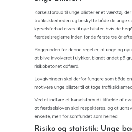
Kørselsforbud til unge bilister er et værktøj, d
trafiksikkerheden og beskytte både de unge sel
kørselsforbud gives til nye bilister, hvis de be
færdselsreglerne inden for de første tre år efte
Baggrunden for denne regel er, at unge og nyudd
at blive involveret i ulykker, blandt andet på 
risikobetonet adfærd.
Lovgivningen skal derfor fungere som både en
motivere unge bilister til at tage trafiksikkerhed
Ved at indføre et kørselsforbud i tilfælde af o
at færdselsloven skal respekteres, og at uansv
enkelte, men for samfundet som helhed.
Risiko og statistik: Unge ba