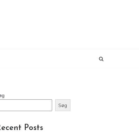
øg
Søg
ecent Posts