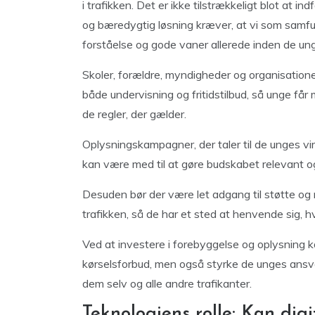
i trafikken. Det er ikke tilstrækkeligt blot at i
og bæredygtig løsning kræver, at vi som samfun
forståelse og gode vaner allerede inden de ung
Skoler, forældre, myndigheder og organisatione
både undervisning og fritidstilbud, så unge får 
de regler, der gælder.
Oplysningskampagner, der taler til de unges virk
kan være med til at gøre budskabet relevant 
Desuden bør der være let adgang til støtte og r
trafikken, så de har et sted at henvende sig, hv
Ved at investere i forebyggelse og oplysning k
kørselsforbud, men også styrke de unges ansva
dem selv og alle andre trafikanter.
Teknologiens rolle: Kan dig