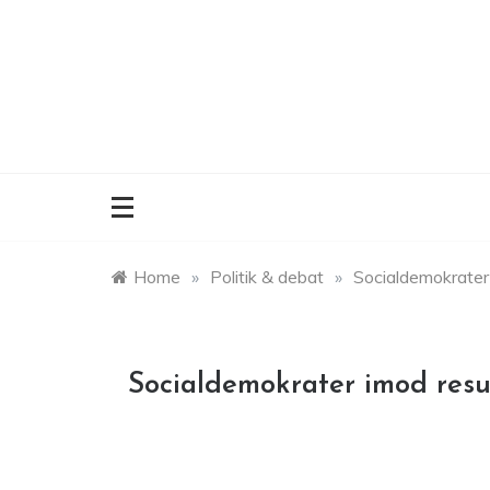
Skip
to
content
Home
»
Politik & debat
»
Socialdemokrater 
Socialdemokrater imod resu