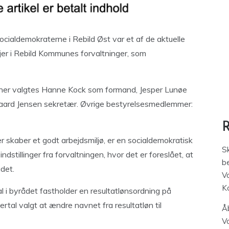
ialdemokraterne i Rebild Øst var et af de aktuelle
jer i Rebild Kommunes forvaltninger, som
og her valgtes Hanne Kock som formand, Jesper Lunøe
gaard Jensen sekretær. Øvrige bestyrelsesmedlemmer:
er skaber et godt arbejdsmiljø, er en socialdemokratisk
S
dstillinger fra forvaltningen, hvor det er foreslået, at
be
det.
V
K
l i byrådet fastholder en resultatlønsordning på
al valgt at ændre navnet fra resultatløn til
Åb
V