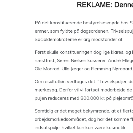
På det konstituerende bestyrelsesmøde hos Soc
emner, som fyldte på dagsordenen, Trivselspul
Socialdemokraterne er arg modstander af.
Først skulle konstitueringen dog lige klares, 
næstfmd., Søren Nielsen kasserer, André Elle
Ole Monrad, Ulla Jæger og Flemming Nørgaard.
Om resultatløn vedtoges det: ”Trivselspuljer, d
mærkesag. Derfor vil vi fortsat modarbejde de in
puljen reduceres med 800.000 kr. på plejeområ
Samtidig er det meget bekymrende, at et flerta
arbejdsmarkedsområdet, dog har det samme flert
indsatspulje, hvilket kun kan være kosmetik.