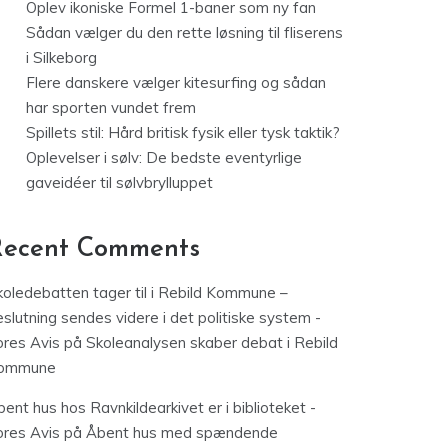
Oplev ikoniske Formel 1-baner som ny fan
Sådan vælger du den rette løsning til fliserens
i Silkeborg
Flere danskere vælger kitesurfing og sådan
har sporten vundet frem
Spillets stil: Hård britisk fysik eller tysk taktik?
Oplevelser i sølv: De bedste eventyrlige
gaveidéer til sølvbrylluppet
Recent Comments
koledebatten tager til i Rebild Kommune –
slutning sendes videre i det politiske system -
ores Avis
på
Skoleanalysen skaber debat i Rebild
ommune
ent hus hos Ravnkildearkivet er i biblioteket -
ores Avis
på
Åbent hus med spændende