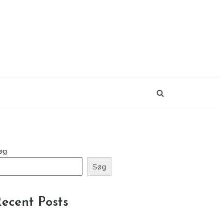
øg
Søg
ecent Posts