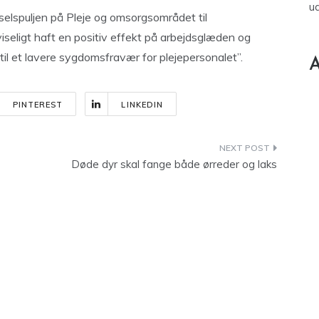
u
vselspuljen på Pleje og omsorgsområdet til
seligt haft en positiv effekt på arbejdsglæden og
il et lavere sygdomsfravær for plejepersonalet”.
A
PINTEREST
LINKEDIN
Døde dyr skal fange både ørreder og laks