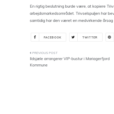
En rigtig beslutning burde være, at kopiere Tri
arbejdsmarkedsområdet. Trivselspuljen har bevi
samtidig har den været en medvirkende årsag t
FACEBOOK
TWITTER
Indlægsnavigation
Ildsjæle arrangerer VIP-bustur i Mariagerfjord
Kommune