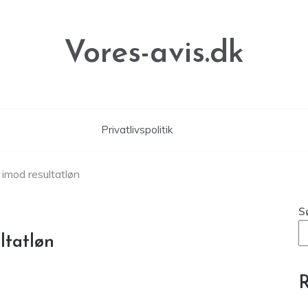
Vores-avis.dk
Privatlivspolitik
imod resultatløn
S
ltatløn
R