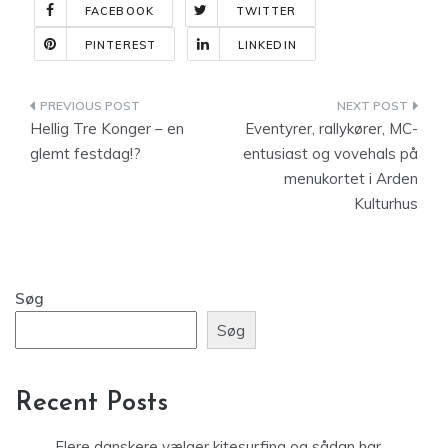
FACEBOOK
TWITTER
PINTEREST
LINKEDIN
Indlægsnavigation
Hellig Tre Konger – en
Eventyrer, rallykører, MC-
glemt festdag!?
entusiast og vovehals på
menukortet i Arden
Kulturhus
Søg
Søg
Recent Posts
Flere danskere vælger kitesurfing og sådan har