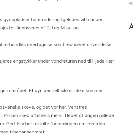
u
es gydepladser for ørreder og ligeledes vil faunaen
A
Projektet finansieres af EU og Miljø- og
kal forhandles overtagelse samt reduceret anvendelse
jeres engstykker under vandreturen ned til Hjeds Kær
ge i området. Et dyr, der helt sikkert ikke kommer
ydsvenske skove, og det var her, Venstres
i Pinsen skød aftenens menu: I løbet af dagen grillede
. Gert Fischer fortalte forsamlingen om, hvordan
 med tilbehør serveret.