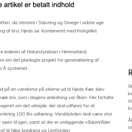
ften, da Venstre i Støvring og Omegn i sidste uge
g af bl.a. Hjeds sø: Kombineret med friskgrillet
e lederen af Naturstyrelsen i Himmerland,
e om det planlagte projekt for genetablering af
up Å systemet.
S
 på en vandretur på stierne ud til Hjeds Kær, blev
be
æk kro, som i dagens anledning var åben. Her fortalte
V
ret om det arbejde, der skal udføres for at
K
omkring 100 års udtørring. Vanddybden skal være stor
Åb
ker søen til igen, samt at der er omliggende vådområder
V
of til Nibe bredning og Limfjorden.