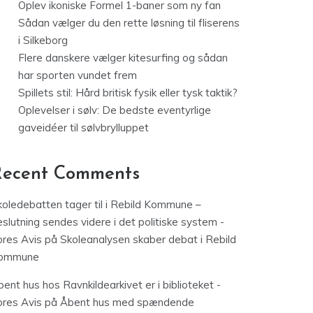
Oplev ikoniske Formel 1-baner som ny fan
Sådan vælger du den rette løsning til fliserens
i Silkeborg
Flere danskere vælger kitesurfing og sådan
har sporten vundet frem
Spillets stil: Hård britisk fysik eller tysk taktik?
Oplevelser i sølv: De bedste eventyrlige
gaveidéer til sølvbrylluppet
Recent Comments
koledebatten tager til i Rebild Kommune –
slutning sendes videre i det politiske system -
ores Avis
på
Skoleanalysen skaber debat i Rebild
ommune
ent hus hos Ravnkildearkivet er i biblioteket -
ores Avis
på
Åbent hus med spændende