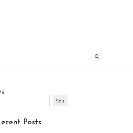
øg
Søg
ecent Posts