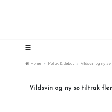
Skip
to
content
Home
»
Politik & debat
»
Vildsvin og ny sø 
Vildsvin og ny sø tiltrak fl