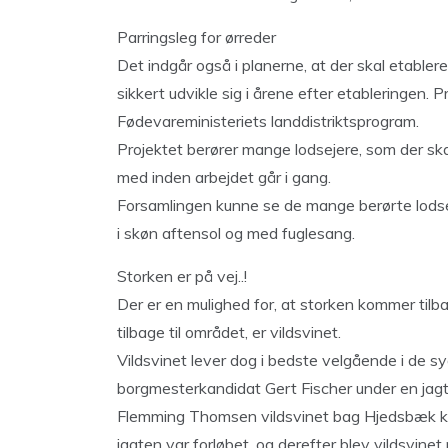
Parringsleg for ørreder
Det indgår også i planerne, at der skal etabler
sikkert udvikle sig i årene efter etableringen. 
Fødevareministeriets landdistriktsprogram.
Projektet berører mange lodsejere, som der s
med inden arbejdet går i gang.
Forsamlingen kunne se de mange berørte lodse
i skøn aftensol og med fuglesang.
Storken er på vej..!
Der er en mulighed for, at storken kommer tilba
tilbage til området, er vildsvinet.
Vildsvinet lever dog i bedste velgående i de s
borgmesterkandidat Gert Fischer under en jagt 
Flemming Thomsen vildsvinet bag Hjedsbæk kro
jagten var forløbet, og derefter blev vildsvinet