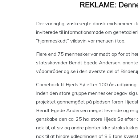
Der var rigtig, vaskeægte dansk midsommer i lu
inviterede til informationsmøde om genetablerin
”hjemmeskudt” vildsvin var menuen i top.
Flere end 75 mennesker var mødt op for at hør
statsskovrider Bendt Egede Andersen, orienter
vådområder og sø i den øverste del af Binder
Comeback til Hjeds Sø efter 100 års udtørring
Inden den store gruppe mennesker begav sig ud
projektet gennemgået på pladsen foran Hjedsb
Bendt Egede Andersen meget levende og engage
genskabe den ca. 25 ha. store Hjeds Sø efter 
nok til, at siv og andre planter ikke straks luk
nok til at hindre udledningen af 8,5 tons kvælst