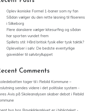
ecent Posts
Oplev ikoniske Formel 1-baner som ny fan
Sådan vælger du den rette løsning til fliserens
i Silkeborg
Flere danskere vælger kitesurfing og sådan
har sporten vundet frem
Spillets stil: Hård britisk fysik eller tysk taktik?
Oplevelser i sølv: De bedste eventyrlige
gaveidéer til sølvbrylluppet
Recent Comments
koledebatten tager til i Rebild Kommune –
slutning sendes videre i det politiske system -
ores Avis
på
Skoleanalysen skaber debat i Rebild
ommune
ent hus hos Ravnkildearkivet er i biblioteket -