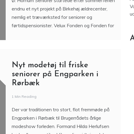
Ø. Hornum Seniorer startede efter sommerferien
V
endnu et nyt projekt på Birkehøj ældrecenter,
u
nemlig et træværksted for seniorer og
førtidspensionister. Velux Fonden og Fonden for
A
Nyt modetøj til friske
seniorer på Engparken i
Rørbæk
1 Min Reading
Der var traditionen tro stort, flot fremmøde på
Engparken i Rørbæk til Brugerrådets årlige
modeshow forleden. Formand Hilda Herlufsen