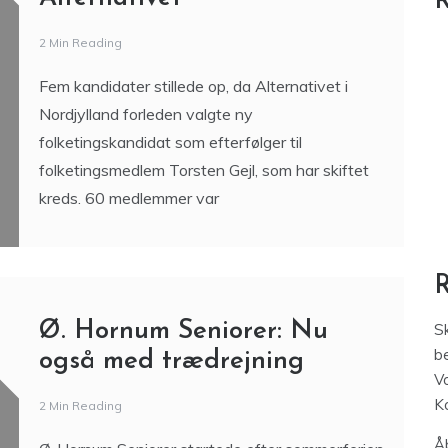
R
2 Min Reading
Fem kandidater stillede op, da Alternativet i
Nordjylland forleden valgte ny
folketingskandidat som efterfølger til
folketingsmedlem Torsten Gejl, som har skiftet
kreds. 60 medlemmer var
Ø. Hornum Seniorer: Nu
S
be
også med trædrejning
V
K
2 Min Reading
Åb