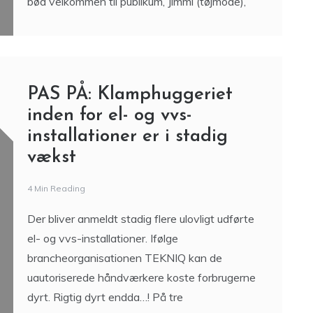
bød velkommen til publikum, Jimmi (tøjmode),
PAS PÅ: Klamphuggeriet
inden for el- og vvs-
installationer er i stadig
vækst
4 Min Reading
Der bliver anmeldt stadig flere ulovligt udførte
el- og vvs-installationer. Ifølge
brancheorganisationen TEKNIQ kan de
uautoriserede håndværkere koste forbrugerne
dyrt. Rigtig dyrt endda…! På tre