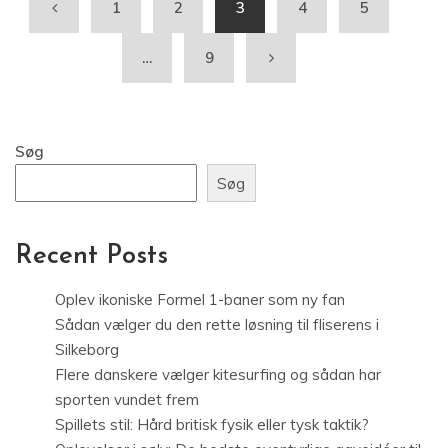
1
2
3
4
5
…
9
Søg
Søg
Recent Posts
Oplev ikoniske Formel 1-baner som ny fan
Sådan vælger du den rette løsning til fliserens i
Silkeborg
Flere danskere vælger kitesurfing og sådan har
sporten vundet frem
Spillets stil: Hård britisk fysik eller tysk taktik?