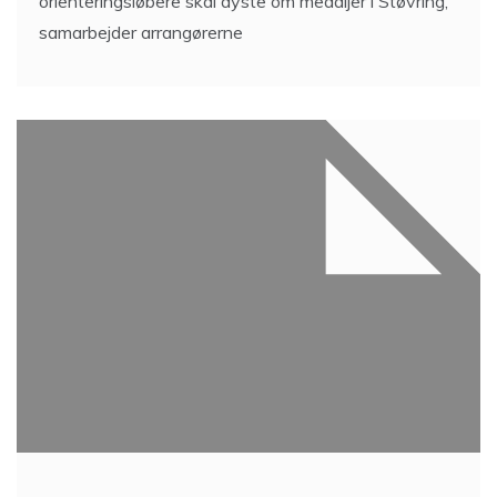
orienteringsløbere skal dyste om medaljer i Støvring,
samarbejder arrangørerne